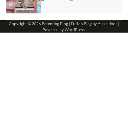
Copyright © 2026
Parenting Blog
| Fuzion Blog by
Ascendoor
|
Powered by
WordPress
.