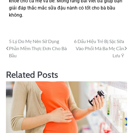
khỏe cho cả mẹ và bé. Mong rằng bài viết đã giúp bạn
giải đáp thắc mắc sữa đậu nành có tốt cho bà bầu
không.
5 Lý Do Mẹ Nên Sử Dụng
6 Dấu Hiệu Trẻ Bị Sặc Sữa
Phần Mềm Thực Đơn Cho Bà
Vào Phổi Mà Ba Mẹ Cần
Bầu
Lưu Ý
Related Posts