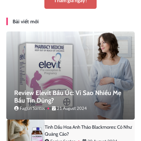
Tham gia ngay!
Bài viết mới
Review Elevit Bầu Úc: Vì Sao Nhiều Mẹ
Bầu Tin Dùng?
Fagjun Santos
21 August 2024
Tinh Dầu Hoa Anh Thảo Blackmores: Có Như
Quảng Cáo?