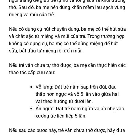
ngồi thẳng để giúp trẻ tự ho và tống sữa ra khỏi đường
thở. Sau đó, ba mẹ nên dùng khăn mềm lau sạch vùng
miệng và mũi của trẻ.
Nếu có dụng cụ hút chuyên dụng, ba mẹ có thể hút sữa
và chất sặc từ miệng và mũi của trẻ. Trong trường hợp
không có dụng cụ, ba mẹ có thể dùng miệng để hút
sữa, bắt đầu từ miệng rồi đến mũi.
Nếu trẻ vẫn chưa tự thở được, ba mẹ cần thực hiện các
thao tác cấp cứu sau:
Vỗ lưng: Đặt trẻ nằm sấp trên đùi, đầu
thấp hơn ngực và vỗ 5 lần vào giữa hai
vai theo hướng từ dưới lên.
Ấn ngực: Đặt trẻ nằm ngửa và ấn nhẹ vào
xương ức liên tiếp 5 lần.
Nếu sau các bước này, trẻ vẫn chưa thở được, hãy đưa