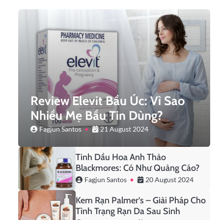
Review Elevit Bầu Úc: Vì Sao
Nhiều Mẹ Bầu Tin Dùng?
Fagjun Santos
21 August 2024
Tinh Dầu Hoa Anh Thảo
Blackmores: Có Như Quảng Cáo?
Fagjun Santos
20 August 2024
Kem Rạn Palmer’s – Giải Pháp Cho
Tình Trạng Rạn Da Sau Sinh