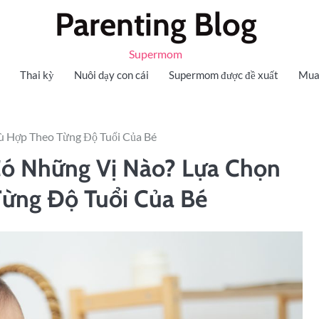
Parenting Blog
Supermom
Thai kỳ
Nuôi dạy con cái
Supermom được đề xuất
Mua
 Hợp Theo Từng Độ Tuổi Của Bé
ó Những Vị Nào? Lựa Chọn
ừng Độ Tuổi Của Bé