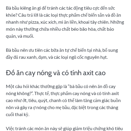
Bà bầu kiêng ăn gì để tránh các tác động tiêu cực đến sức
khỏe? Câu trả lời là các loại thực phẩm chế biến sẵn và đồ ăn
nhanh như pizza, xúc xích, mì ăn liền, khoai tây chiên. Những
món này thường chứa nhiều chất béo bão hòa, chất bảo
quản, và muối.
Bà bầu nên ưu tiên các bữa ăn tự chế biến tại nhà, bổ sung
đầy đủ rau xanh, đạm, và các loại ngũ cốc nguyên hạt.
Đồ ăn cay nóng và có tính axit cao
Một câu hỏi khác thường gặp là “bà bầu có nên ăn đồ cay
nóng không?”. Thực tế, thực phẩm cay nóng và có tính axit
cao như ớt, tiêu, quýt, chanh có thể làm tăng cảm giác buồn
nôn và gây ra ợ nóng cho mẹ bầu, đặc biệt trong các tháng
cuối thai kỳ.
Việc tránh các món ăn này sẽ giúp giảm triệu chứng khó tiêu