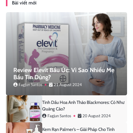
Bài viết mới
Review Elevit Bầu Úc: Vì Sao Nhiều Mẹ
Bầu Tin Dùng?
Fagjun Santos
21 August 2024
Tinh Dầu Hoa Anh Thảo Blackmores: Có Như
Quảng Cáo?
Fagjun Santos
20 August 2024
Kem Rạn Palmer’s – Giải Pháp Cho Tình