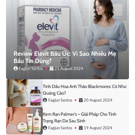
Review Elevit Bầu Úc: Vì Sao Nhiều Mẹ
Bầu Tin Dùng?
Fagjun Santos
21 August 2024
Tinh Dầu Hoa Anh Thảo Blackmores: Có Như
Quảng Cáo?
Fagjun Santos
20 August 2024
Kem Rạn Palmer’s – Giải Pháp Cho Tình
Trạng Rạn Da Sau Sinh
Fagjun Santos
19 August 2024