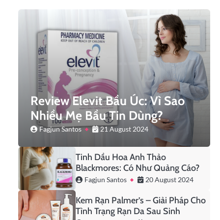
Review Elevit Bầu Úc: Vì Sao
Nhiều Mẹ Bầu Tin Dùng?
Fagjun Santos
21 August 2024
Tinh Dầu Hoa Anh Thảo
Blackmores: Có Như Quảng Cáo?
Fagjun Santos
20 August 2024
Kem Rạn Palmer’s – Giải Pháp Cho
Tình Trạng Rạn Da Sau Sinh