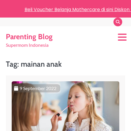
Beli Voucher Belanja Mothercare di sini Diskon
Parenting Blog
Supermom Indonesia
Tag:
mainan anak
9 September 2022