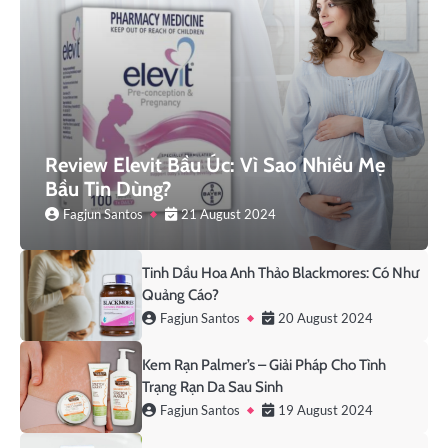
Review Elevit Bầu Úc: Vì Sao Nhiều Mẹ
Bầu Tin Dùng?
Fagjun Santos
21 August 2024
Tinh Dầu Hoa Anh Thảo Blackmores: Có Như
Quảng Cáo?
Fagjun Santos
20 August 2024
Kem Rạn Palmer’s – Giải Pháp Cho Tình
Trạng Rạn Da Sau Sinh
Fagjun Santos
19 August 2024