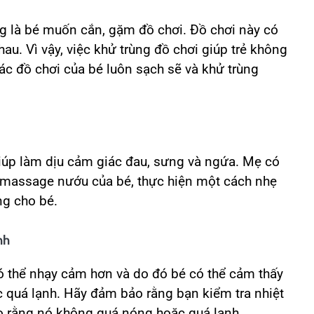
g là bé muốn cắn, gặm đồ chơi. Đồ chơi này có
au. Vì vậy, việc khử trùng đồ chơi giúp trẻ không
ác đồ chơi của bé luôn sạch sẽ và khử trùng
úp làm dịu cảm giác đau, sưng và ngứa. Mẹ có
massage nướu của bé, thực hiện một cách nhẹ
ng cho bé.
nh
ó thể nhạy cảm hơn và do đó bé có thể cảm thấy
c quá lạnh. Hãy đảm bảo rằng bạn kiểm tra nhiệt
o rằng nó không quá nóng hoặc quá lạnh.