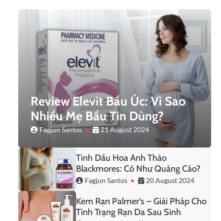
Review Elevit Bầu Úc: Vì Sao
Nhiều Mẹ Bầu Tin Dùng?
Fagjun Santos
21 August 2024
Tinh Dầu Hoa Anh Thảo
Blackmores: Có Như Quảng Cáo?
Fagjun Santos
20 August 2024
Kem Rạn Palmer’s – Giải Pháp Cho
Tình Trạng Rạn Da Sau Sinh