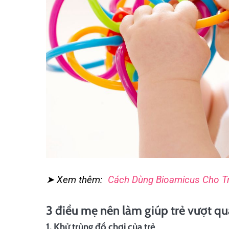
➤ Xem thêm:
Cách Dùng Bioamicus Cho Tr
3 điều mẹ nên làm giúp trẻ vượt q
1. Khử trùng đồ chơi của trẻ