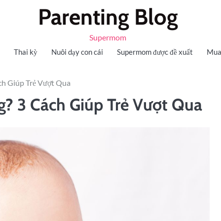
Parenting Blog
Supermom
Thai kỳ
Nuôi dạy con cái
Supermom được đề xuất
Mua
ch Giúp Trẻ Vượt Qua
? 3 Cách Giúp Trẻ Vượt Qua