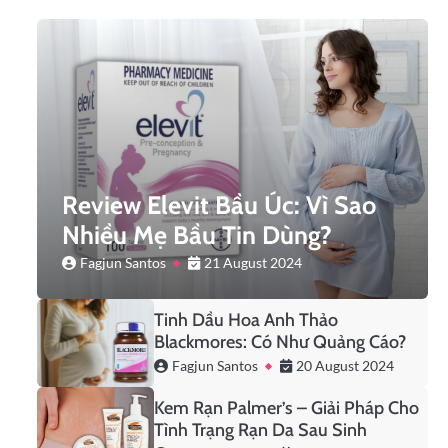
Review Elevit Bầu Úc: Vì Sao
Nhiều Mẹ Bầu Tin Dùng?
Fagjun Santos
21 August 2024
Tinh Dầu Hoa Anh Thảo
Blackmores: Có Như Quảng Cáo?
Fagjun Santos
20 August 2024
Kem Rạn Palmer’s – Giải Pháp Cho
Tình Trạng Rạn Da Sau Sinh