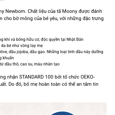
ny Newborn. Chất liệu của tã Moony được đánh
oàn cho bờ mông của bé yêu, với những đặc trưng
ng khí và bông hữu cơ, độc quyền tại Nhật Bản
n da bé như vòng tay mẹ
olive, dầu jojoba, dầu gạo. Những loại tinh dầu này dưỡng
g khuẩn
ừ dầu thô, cao su, màu nhân tạo
ứng nhận STANDARD 100 bởi tổ chức OEKO‐
ất. Do đó, bố mẹ hoàn toàn có thể an tâm tin