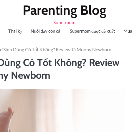
Parenting Blog
Supermom
Thai kỳ
Nuôi dạy con cái
Supermom được đề xuất
Mua
ơ Sinh Dùng Có Tốt Không? Review Tã Moony Newborn
Dùng Có Tốt Không? Review
ny Newborn