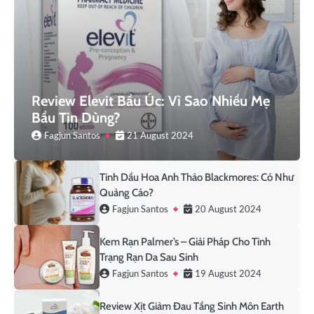
Review Elevit Bầu Úc: Vì Sao Nhiều Mẹ
Bầu Tin Dùng?
Fagjun Santos
21 August 2024
Tinh Dầu Hoa Anh Thảo Blackmores: Có Như
Quảng Cáo?
Fagjun Santos
20 August 2024
Kem Rạn Palmer’s – Giải Pháp Cho Tình
Trạng Rạn Da Sau Sinh
Fagjun Santos
19 August 2024
Review Xịt Giảm Đau Tầng Sinh Môn Earth