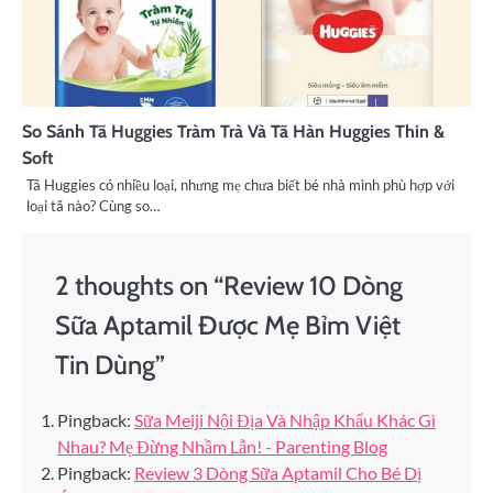
So Sánh Tã Huggies Tràm Trà Và Tã Hàn Huggies Thin &
Soft
Tã Huggies có nhiều loại, nhưng mẹ chưa biết bé nhà mình phù hợp với
loại tã nào? Cùng so…
2 thoughts on “
Review 10 Dòng
Sữa Aptamil Được Mẹ Bỉm Việt
Tin Dùng
”
Pingback:
Sữa Meiji Nội Địa Và Nhập Khẩu Khác Gì
Nhau? Mẹ Đừng Nhầm Lẫn! - Parenting Blog
Pingback:
Review 3 Dòng Sữa Aptamil Cho Bé Dị