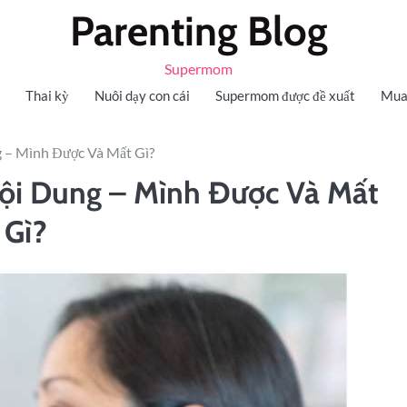
Parenting Blog
Supermom
Thai kỳ
Nuôi dạy con cái
Supermom được đề xuất
Mua
 – Mình Được Và Mất Gì?
ội Dung – Mình Được Và Mất
Gì?