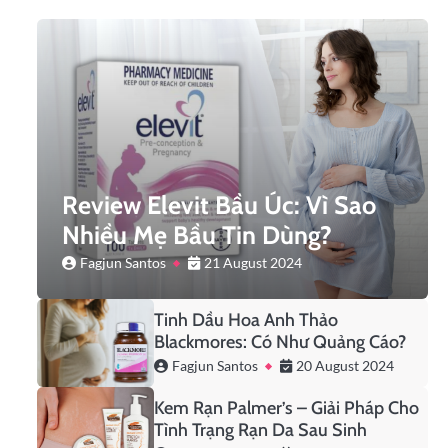
Review Elevit Bầu Úc: Vì Sao
Nhiều Mẹ Bầu Tin Dùng?
Fagjun Santos
21 August 2024
Tinh Dầu Hoa Anh Thảo
Blackmores: Có Như Quảng Cáo?
Fagjun Santos
20 August 2024
Kem Rạn Palmer’s – Giải Pháp Cho
Tình Trạng Rạn Da Sau Sinh