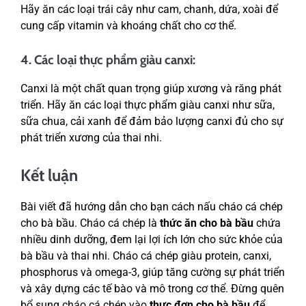
Hãy ăn các loại trái cây như cam, chanh, dứa, xoài để
cung cấp vitamin và khoáng chất cho cơ thể.
4. Các loại thực phẩm giàu canxi:
Canxi là một chất quan trọng giúp xương và răng phát
triển. Hãy ăn các loại thực phẩm giàu canxi như sữa,
sữa chua, cải xanh để đảm bảo lượng canxi đủ cho sự
phát triển xương của thai nhi.
Kết luận
Bài viết đã hướng dẫn cho bạn cách nấu cháo cá chép
cho bà bầu. Cháo cá chép là
thức ăn cho bà bầu
chứa
nhiều dinh dưỡng, đem lại lợi ích lớn cho sức khỏe của
bà bầu và thai nhi. Cháo cá chép giàu protein, canxi,
phosphorus và omega-3, giúp tăng cường sự phát triển
và xây dựng các tế bào và mô trong cơ thể. Đừng quên
bổ sung cháo cá chép vào
thực đơn cho bà bầu
để