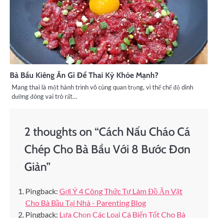
Bà Bầu Kiêng Ăn Gì Để Thai Kỳ Khỏe Mạnh?
Mang thai là một hành trình vô cùng quan trọng, vì thế chế độ dinh
dưỡng đóng vai trò rất…
2 thoughts on “
Cách Nấu Cháo Cá
Chép Cho Bà Bầu Với 8 Bước Đơn
Giản
”
Pingback:
Gợi Ý 4 Công Thức Tự Làm Đồ Ăn Vặt
Cho Bà Bầu Tại Nhà - Parenting Blog
Pingback:
Lựa Chọn Các Loại Cá Biển Tốt Cho Bà