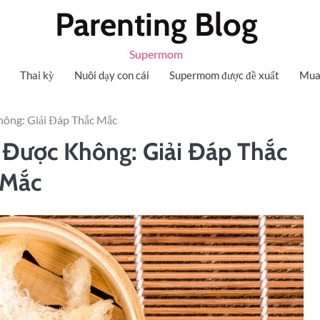
Parenting Blog
Supermom
Thai kỳ
Nuôi dạy con cái
Supermom được đề xuất
Mua
hông: Giải Đáp Thắc Mắc
 Được Không: Giải Đáp Thắc
Mắc