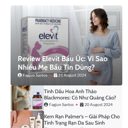
Review Elevit Bầu Úc: Vì Sao
Nhiều Mẹ Bầu Tin Dùng?
Fagjun Santos
21 August 2024
Tinh Dầu Hoa Anh Thảo
Blackmores: Có Như Quảng Cáo?
Fagjun Santos
20 August 2024
Kem Rạn Palmer’s – Giải Pháp Cho
Tình Trạng Rạn Da Sau Sinh