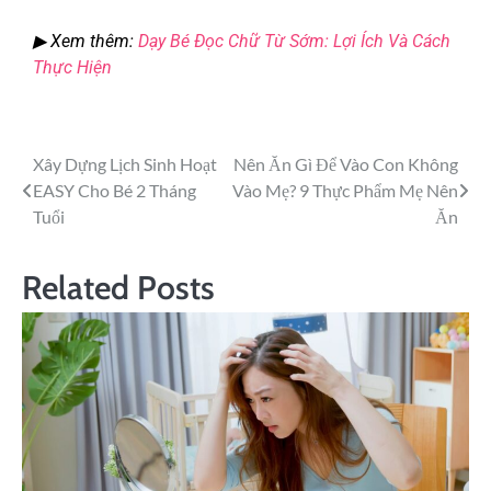
▶ Xem thêm:
Dạy Bé Đọc Chữ Từ Sớm: Lợi Ích Và Cách
Thực Hiện
Xây Dựng Lịch Sinh Hoạt
Nên Ăn Gì Để Vào Con Không
EASY Cho Bé 2 Tháng
Vào Mẹ? 9 Thực Phẩm Mẹ Nên
Tuổi
Ăn
Related Posts