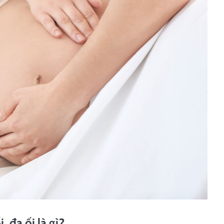
 đa ối là gì?