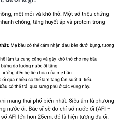
ồng, mệt mỏi và khó thở. Một số triệu chứng
hanh chóng, tăng huyết áp và protein trong
thắt:
Mẹ bầu có thể cảm nhận đau bên dưới bụng, tương
hể làm tử cung căng và gây khó thở cho mẹ bầu.
bừng do lượng nước ối tăng.
h hưởng đến hệ tiêu hóa của mẹ bầu.
ối quá nhiều có thể làm tăng tần suất đi tiểu.
ầu có thể trải qua sưng phù ở các vùng này.
 khi mang thai phổ biến nhất. Siêu âm là phương
g nước ối. Bác sĩ sẽ đo chỉ số nước ối (AFI –
 số AFI lớn hơn 25cm, đó là hiện tượng đa ối.