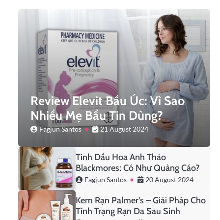
Review Elevit Bầu Úc: Vì Sao
Nhiều Mẹ Bầu Tin Dùng?
Fagjun Santos
21 August 2024
Tinh Dầu Hoa Anh Thảo
Blackmores: Có Như Quảng Cáo?
Fagjun Santos
20 August 2024
Kem Rạn Palmer’s – Giải Pháp Cho
Tình Trạng Rạn Da Sau Sinh