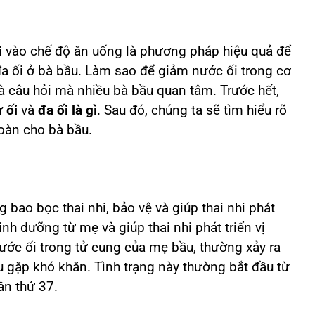
i
vào chế độ ăn uống là phương pháp hiệu quả để
à đa ối ở bà bầu. Làm sao để giảm nước ối trong cơ
à câu hỏi mà nhiều bà bầu quan tâm. Trước hết,
 ối
và
đa ối là gì
. Sau đó, chúng ta sẽ tìm hiểu rõ
oàn cho bà bầu.
 bao bọc thai nhi, bảo vệ và giúp thai nhi phát
nh dưỡng từ mẹ và giúp thai nhi phát triển vị
 nước ối trong tử cung của mẹ bầu, thường xảy ra
 gặp khó khăn. Tình trạng này thường bắt đầu từ
ần thứ 37.