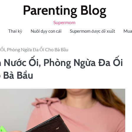
Parenting Blog
Supermom
Thai kỳ
Nuôi dạy con cái
Supermom được đề xuất
Mua
Ối, Phòng Ngừa Đa Ối Cho Bà Bầu
 Nước Ối, Phòng Ngừa Đa Ối
 Bà Bầu