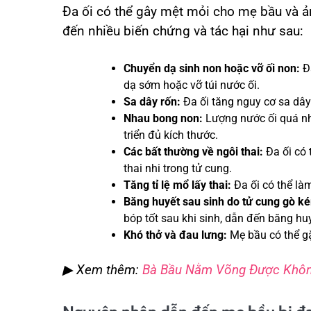
Đa ối có thể gây mệt mỏi cho mẹ bầu và ản
đến nhiều biến chứng và tác hại như sau:
Chuyển dạ sinh non hoặc vỡ ối non:
Đa
dạ sớm hoặc vỡ túi nước ối.
Sa dây rốn:
Đa ối tăng nguy cơ sa dây 
Nhau bong non:
Lượng nước ối quá nhi
triển đủ kích thước.
Các bất thường về ngôi thai:
Đa ối có 
thai nhi trong tử cung.
Tăng tỉ lệ mổ lấy thai:
Đa ối có thể là
Băng huyết sau sinh do tử cung gò k
bóp tốt sau khi sinh, dẫn đến băng huy
Khó thở và đau lưng:
Mẹ bầu có thể gặ
▶ Xem thêm:
Bà Bầu Nằm Võng Được Khôn