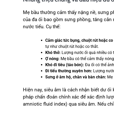
Mẹ bầu thường cảm thấy nặng nề, sưng ph
của đa ối bao gồm sưng phồng, tăng cân n
nước tiểu. Cụ thể:
Cảm giác tức bụng, chuột rút hoặc co 
tự như chuột rút hoặc co thắt.
Khó thở:
Lượng nước ối quá nhiều có t
Ợ nóng:
Mẹ bầu có thể cảm thấy nóng 
Khó đi tiêu (táo bón):
Đa ối có thể ản
Đi tiểu thường xuyên hơn:
Lượng nước 
Sưng ở âm hộ, chân và bàn chân:
Mẹ b
Hiện nay, siêu âm là cách nhận biết dư ối
pháp chẩn đoán chính xác để xác định lượn
amniotic fluid index) qua siêu âm. Nếu chỉ