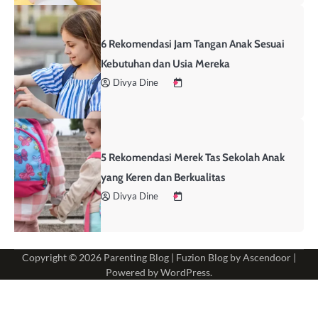
6 Rekomendasi Jam Tangan Anak Sesuai
Kebutuhan dan Usia Mereka
Divya Dine
5 Rekomendasi Merek Tas Sekolah Anak
yang Keren dan Berkualitas
Divya Dine
Copyright © 2026
Parenting Blog
| Fuzion Blog by
Ascendoor
|
Powered by
WordPress
.