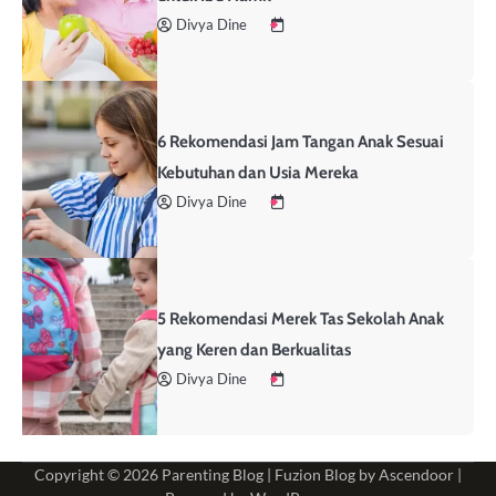
Divya Dine
6 Rekomendasi Jam Tangan Anak Sesuai
Kebutuhan dan Usia Mereka
Divya Dine
5 Rekomendasi Merek Tas Sekolah Anak
yang Keren dan Berkualitas
Divya Dine
Copyright © 2026
Parenting Blog
| Fuzion Blog by
Ascendoor
|