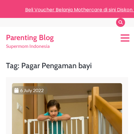
Beli Voucher Belanja Mothercare di sini Diskon
Parenting Blog
Supermom Indonesia
Tag:
Pagar Pengaman bayi
6 July 2022