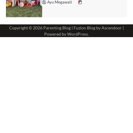
Ayu Megawati
Copyright © 2026
Parenting Blog
| Fuzion Blog by
Ascendoor
|
Powered by
WordPress
.