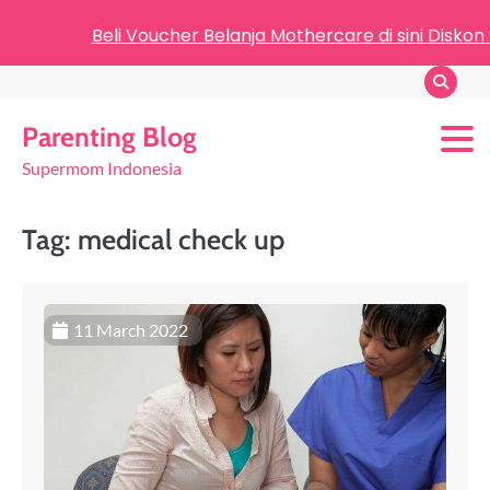
Beli Voucher Belanja Mothercare di sini Diskon
Parenting Blog
Supermom Indonesia
Tag:
medical check up
11 March 2022