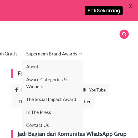
X
Beli Sekarang
ah Gratis
Supermom Brand Awards
About
Follow Us On
Award Categories &
Winners
Facebook
Instagram
YouTube
The Social Impact Award
TikTok
LinkedIn
Twitter
In The Press
Contact Us
Jadi Bagian dari Komunitas WhatsApp Grup