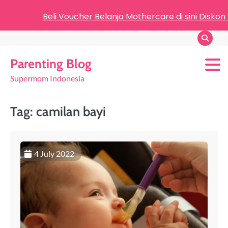
Beli Voucher Belanja Mothercare di sini Diskon
Parenting Blog
Supermom Indonesia
Tag:
camilan bayi
4 July 2022