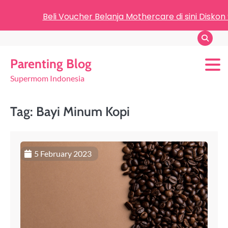
Beli Voucher Belanja Mothercare di sini Diskon
Parenting Blog
Supermom Indonesia
Tag:
Bayi Minum Kopi
5 February 2023