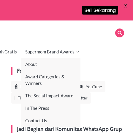
X
Beli Sekarang
ah Gratis
Supermom Brand Awards
About
Follow Us On
Award Categories &
Winners
Facebook
Instagram
YouTube
The Social Impact Award
TikTok
LinkedIn
Twitter
In The Press
Contact Us
Jadi Bagian dari Komunitas WhatsApp Grup