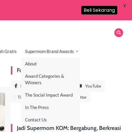
X
Beli Sekarang
ah Gratis
Supermom Brand Awards
About
Follow Us On
Award Categories &
Winners
Facebook
Instagram
YouTube
The Social Impact Award
TikTok
LinkedIn
Twitter
In The Press
Contact Us
Jadi Supermom KOM: Bergabung, Berkreasi