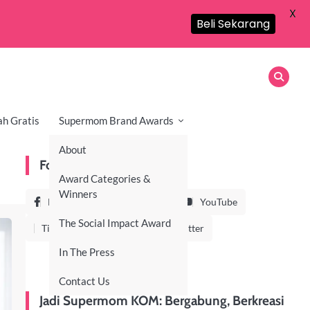
X
Beli Sekarang
ah Gratis
Supermom Brand Awards
About
Follow Us On
Award Categories &
Winners
Facebook
Instagram
YouTube
The Social Impact Award
TikTok
LinkedIn
Twitter
In The Press
Contact Us
Jadi Supermom KOM: Bergabung, Berkreasi