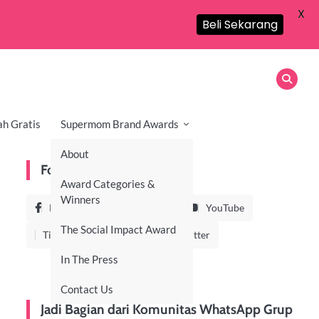
X
Beli Sekarang
ah Gratis
Supermom Brand Awards
About
Follow Us On
Award Categories &
Winners
Facebook
Instagram
YouTube
The Social Impact Award
TikTok
LinkedIn
Twitter
In The Press
Contact Us
Jadi Bagian dari Komunitas WhatsApp Grup