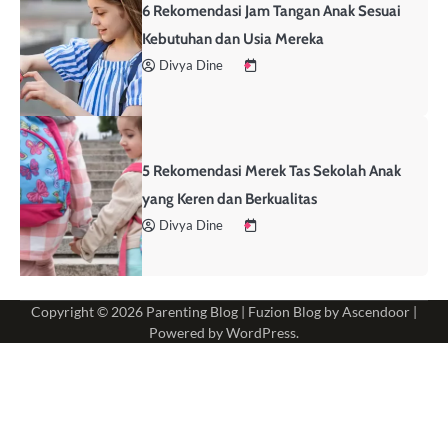
6 Rekomendasi Jam Tangan Anak Sesuai
Kebutuhan dan Usia Mereka
Divya Dine
5 Rekomendasi Merek Tas Sekolah Anak
yang Keren dan Berkualitas
Divya Dine
Copyright © 2026
Parenting Blog
| Fuzion Blog by
Ascendoor
|
Powered by
WordPress
.