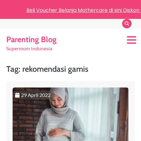
Beli Voucher Belanja Mothercare di sini Diskon
Parenting Blog
Supermom Indonesia
Tag:
rekomendasi gamis
29 April 2022