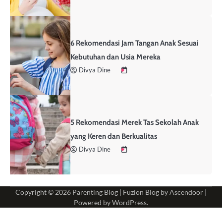
6 Rekomendasi Jam Tangan Anak Sesuai
Kebutuhan dan Usia Mereka
Divya Dine
5 Rekomendasi Merek Tas Sekolah Anak
yang Keren dan Berkualitas
Divya Dine
Copyright © 2026
Parenting Blog
| Fuzion Blog by
Ascendoor
|
Powered by
WordPress
.