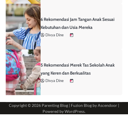
6 Rekomendasi Jam Tangan Anak Sesuai
Kebutuhan dan Usia Mereka
Divya Dine
5 Rekomendasi Merek Tas Sekolah Anak
yang Keren dan Berkualitas
Divya Dine
Copyright © 2026
Parenting Blog
| Fuzion Blog by
Ascendoor
|
Powered by
WordPress
.