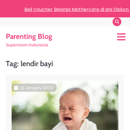
Beli Voucher Belanja Mothercare di sini Diskon
Parenting Blog
Supermom Indonesia
Tag:
lendir bayi
31 January 2023