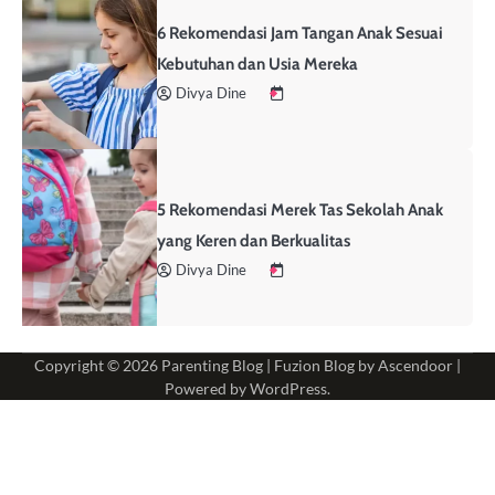
6 Rekomendasi Jam Tangan Anak Sesuai
Kebutuhan dan Usia Mereka
Divya Dine
5 Rekomendasi Merek Tas Sekolah Anak
yang Keren dan Berkualitas
Divya Dine
Copyright © 2026
Parenting Blog
| Fuzion Blog by
Ascendoor
|
Powered by
WordPress
.