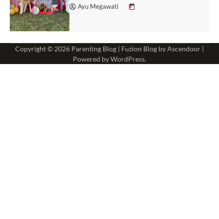
Ayu Megawati
Copyright © 2026
Parenting Blog
| Fuzion Blog by
Ascendoor
|
Powered by
WordPress
.