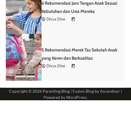
6 Rekomendasi Jam Tangan Anak Sesuai
Kebutuhan dan Usia Mereka
Divya Dine
5 Rekomendasi Merek Tas Sekolah Anak
yang Keren dan Berkualitas
Divya Dine
Copyright © 2026
Parenting Blog
| Fuzion Blog by
Ascendoor
|
Powered by
WordPress
.