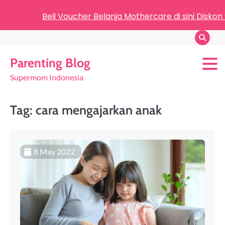
Beli Voucher Belanja Mothercare di sini Diskon
Parenting Blog
Supermom Indonesia
Tag:
cara mengajarkan anak
8 May 2022