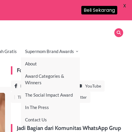
X
Beli Sekarang
ah Gratis
Supermom Brand Awards
About
Follow Us On
Award Categories &
Winners
Facebook
Instagram
YouTube
The Social Impact Award
TikTok
LinkedIn
Twitter
In The Press
Contact Us
Jadi Bagian dari Komunitas WhatsApp Grup