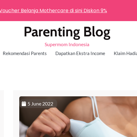
 Voucher Belanja Mothercare di sini Diskon 9%
Parenting Blog
Supermom Indonesia
Rekomendasi Parents
Dapatkan Ekstra Income
Klaim Hadi
5 June 2022