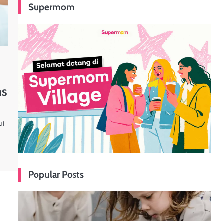
Supermom
ms
ui
Popular Posts