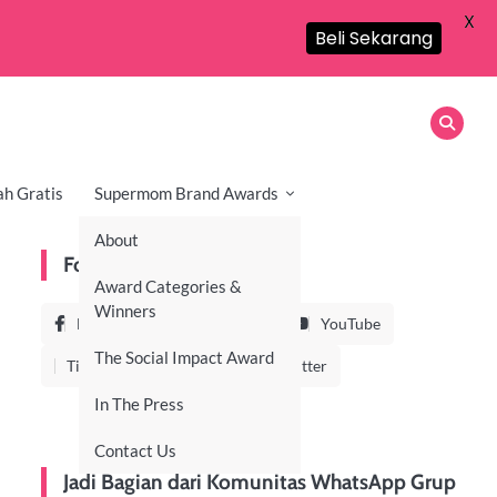
X
Beli Sekarang
ah Gratis
Supermom Brand Awards
About
Follow Us On
Award Categories &
Winners
Facebook
Instagram
YouTube
The Social Impact Award
TikTok
LinkedIn
Twitter
In The Press
Contact Us
Jadi Bagian dari Komunitas WhatsApp Grup