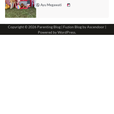
Ayu Megawati
Copyright © 2026
Parenting Blog
| Fuzion Blog by
Ascendoor
|
Powered by
WordPress
.