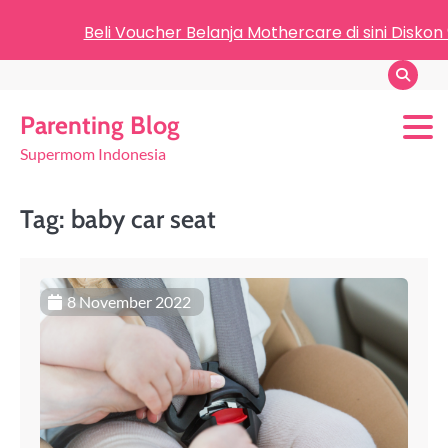
Beli Voucher Belanja Mothercare di sini Diskon
Parenting Blog
Supermom Indonesia
Tag:
baby car seat
8 November 2022