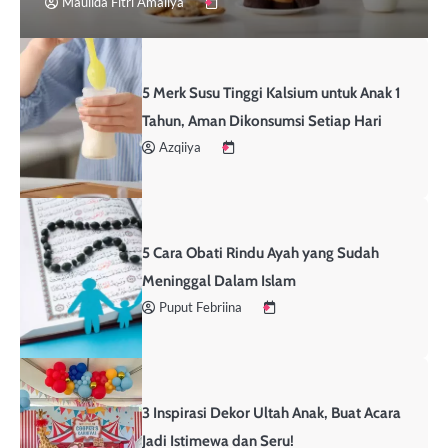
Maulida Fitri Amaliya
5 Merk Susu Tinggi Kalsium untuk Anak 1
Tahun, Aman Dikonsumsi Setiap Hari
Azqiiya
5 Cara Obati Rindu Ayah yang Sudah
Meninggal Dalam Islam
Puput Febriina
3 Inspirasi Dekor Ultah Anak, Buat Acara
Jadi Istimewa dan Seru!