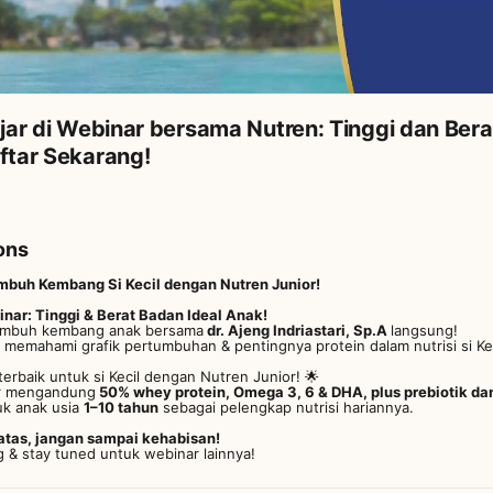
ajar di Webinar bersama Nutren: Tinggi dan Bera
ftar Sekarang!
ons
buh Kembang Si Kecil dengan Nutren Junior!
inar: Tinggi & Berat Badan Ideal Anak!
umbuh kembang anak bersama
dr. Ajeng Indriastari, Sp.A
langsung!
a memahami grafik pertumbuhan & pentingnya protein dalam nutrisi si Kec
terbaik untuk si Kecil dengan Nutren Junior! 🌟
or mengandung
50% whey protein, Omega 3, 6 & DHA, plus prebiotik dan
uk anak usia
1–10 tahun
sebagai pelengkap nutrisi hariannya.
batas, jangan sampai kehabisan!
ng & stay tuned untuk webinar lainnya!