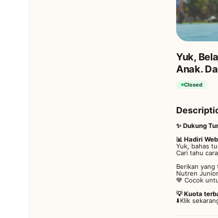
Yuk, Bel
Anak. Da
Closed
Descripti
✨ Dukung Tum
📊 Hadiri Web
Yuk, bahas t
Cari tahu car
Berikan yang 
Nutren Juni
💙 Cocok unt
💡 Kuota ter
⬇️Klik sekara