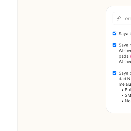
Ter
Saya b
Saya m
Welov
pada 
Welov
Saya b
dari N
melalu
Bul
SM
No