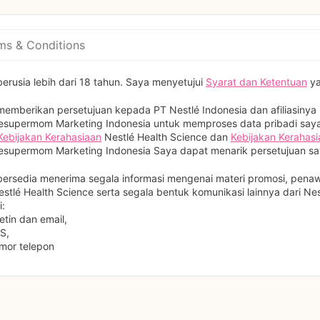
ms & Conditions
erusia lebih dari 18 tahun. Saya menyetujui 
Syarat dan Ketentuan
 y
emberikan persetujuan kepada PT Nestlé Indonesia dan afiliasinya (
esupermom Marketing Indonesia untuk memproses data pribadi say
Kebijakan Kerahasiaan
 Nestlé Health Science dan 
Kebijakan Kerahas
esupermom Marketing Indonesia Saya dapat menarik persetujuan sa
ersedia menerima segala informasi mengenai materi promosi, penaw
estlé Health Science serta segala bentuk komunikasi lainnya dari Ne
i:
etin dan email,
S,
mor telepon