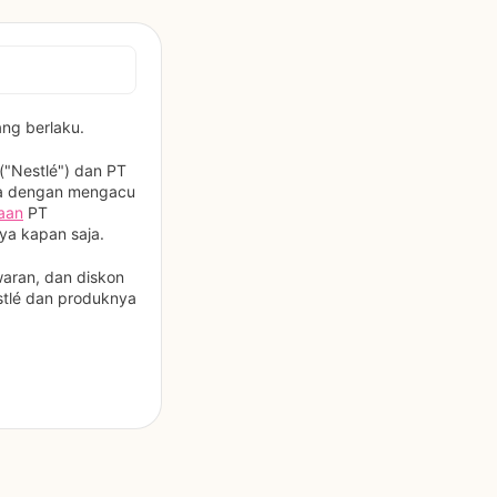
ang berlaku.
"Nestlé") dan PT 
a dengan mengacu 
iaan
 PT 
ya kapan saja.
aran, dan diskon 
stlé dan produknya 