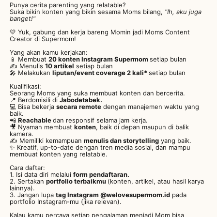
Punya cerita parenting yang relatable?
Suka bikin konten yang bikin sesama Moms bilang,
"Ih, aku juga
banget!"
💛 Yuk, gabung dan kerja bareng Momin jadi Moms Content
Creator di Supermom!
Yang akan kamu kerjakan:
📱 Membuat
20 konten Instagram Supermom
setiap bulan
✍️ Menulis
10 artikel
setiap bulan
🎤 Melakukan
liputan/event coverage 2 kali*
setiap bulan
Kualifikasi:
Seorang Moms yang suka membuat konten dan bercerita.
📍 Berdomisili di
Jabodetabek.
💻 Bisa bekerja
secara remote
dengan manajemen waktu yang
baik.
📲
Reachable
dan responsif selama jam kerja.
🎥 Nyaman membuat
konten
, baik di depan maupun di balik
kamera.
✍️ Memiliki kemampuan
menulis dan storytelling
yang baik.
✨ Kreatif, up-to-date dengan tren media sosial, dan mampu
membuat konten yang relatable.
Cara daftar:
1. Isi data diri melalui
form pendaftaran.
2. Sertakan
portfolio terbaikmu
(konten, artikel, atau hasil karya
lainnya).
3. Jangan lupa
tag Instagram @welovesupermom.id
pada
portfolio Instagram-mu (jika relevan).
Kalau kamu percaya setiap pengalaman menjadi Mom bisa