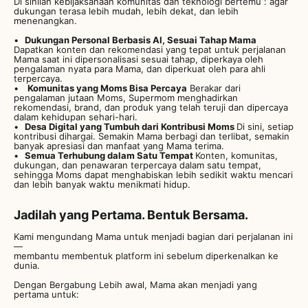
Di sinilah kebijaksanaan komunitas dan teknologi bertemu : agar
dukungan terasa lebih mudah, lebih dekat, dan lebih
menenangkan.
Dukungan Personal Berbasis AI, Sesuai Tahap Mama
Dapatkan konten dan rekomendasi yang tepat untuk perjalanan
Mama saat ini dipersonalisasi sesuai tahap, diperkaya oleh
pengalaman nyata para Mama, dan diperkuat oleh para ahli
terpercaya.
Komunitas yang Moms Bisa Percaya
Berakar dari
pengalaman jutaan Moms, Supermom menghadirkan
rekomendasi, brand, dan produk yang telah teruji dan dipercaya
dalam kehidupan sehari-hari.
Desa Digital yang Tumbuh dari Kontribusi Moms
Di sini, setiap
kontribusi dihargai. Semakin Mama berbagi dan terlibat, semakin
banyak apresiasi dan manfaat yang Mama terima.
Semua Terhubung dalam Satu Tempat
Konten, komunitas,
dukungan, dan penawaran terpercaya dalam satu tempat,
sehingga Moms dapat menghabiskan lebih sedikit waktu mencari
dan lebih banyak waktu menikmati hidup.
Jadilah yang Pertama. Bentuk Bersama.
Kami mengundang Mama untuk menjadi bagian dari perjalanan ini
—
membantu membentuk platform ini sebelum diperkenalkan ke
dunia.
Dengan Bergabung Lebih awal, Mama akan menjadi yang
pertama untuk: